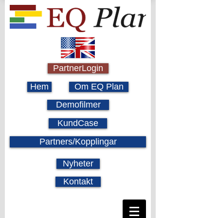
PartnerLogin
Hem
Om EQ Plan
Demofilmer
KundCase
Partners/Kopplingar
Nyheter
Kontakt