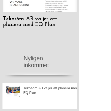
Tekosöm AB väljer att
Geesinknorba 
planera med EQ Plan.
Plan Stand-A
Nyligen
inkommet
Tekosöm AB väljer att planera med
EQ Plan.