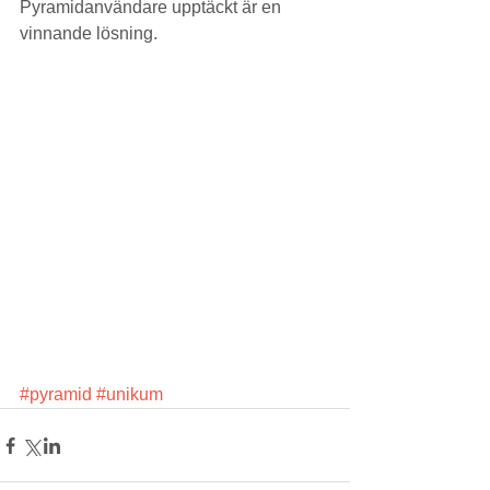
Pyramidanvändare upptäckt är en 
vinnande lösning.
#pyramid
#unikum