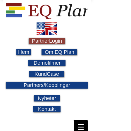
PartnerLogin
Hem
Om EQ Plan
Demofilmer
KundCase
Partners/Kopplingar
Nyheter
Kontakt