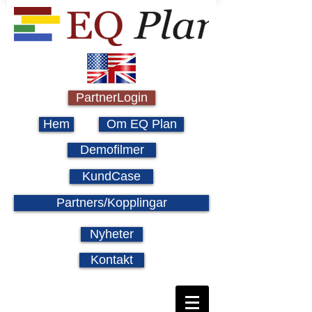
PartnerLogin
Hem
Om EQ Plan
Demofilmer
KundCase
Partners/Kopplingar
Nyheter
Kontakt