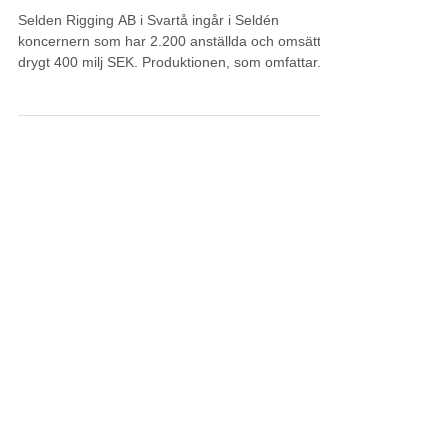
EQ Plan kopplat till MS
Dynamics NAV
Selden Rigging AB i Svartå ingår i Seldén
koncernern som har 2.200 anställda och omsätter
drygt 400 milj SEK. Produktionen, som omfattar...