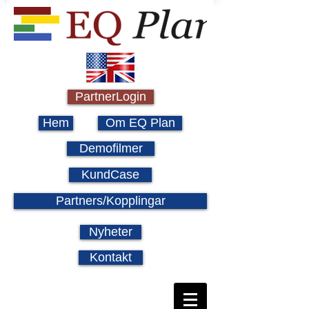
PartnerLogin
Hem
Om EQ Plan
Demofilmer
KundCase
Partners/Kopplingar
Nyheter
Kontakt