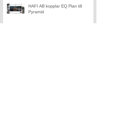
HAFI AB kopplar EQ Plan till
Pyramid
Dinair AB kopplar EQ Plan till
Pyramid
Åter dags för EQ Plan på Elmia
Subcontractor 8-11 november.
EQ Plan till Modulsystem HH AB