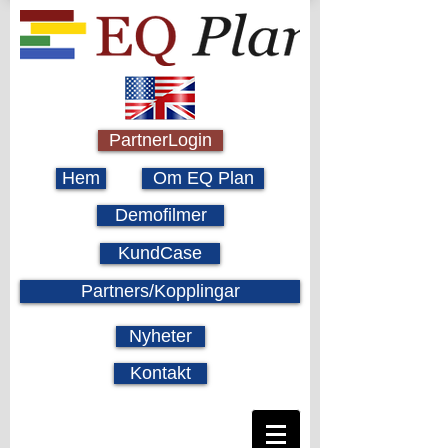
PartnerLogin
Hem
Om EQ Plan
Demofilmer
KundCase
Partners/Kopplingar
Nyheter
Kontakt