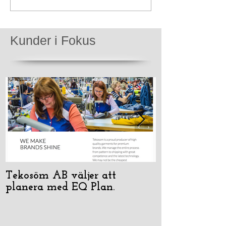
Kunder i Fokus
Tekosöm AB väljer att
Geesinknorba 
planera med EQ Plan.
Plan Stand-A